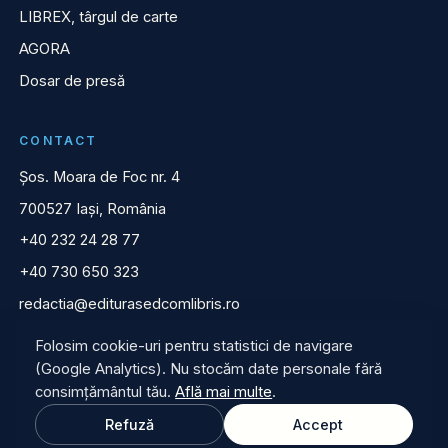
LIBREX, târgul de carte
AGORA
Dosar de presă
CONTACT
Șos. Moara de Foc nr. 4
700527 Iași, România
+40 232 24 28 77
+40 730 650 323
redactia@editurasedcomlibris.ro
Folosim cookie-uri pentru statistici de navigare
(Google Analytics). Nu stocăm date personale fără
consimțământul tău.
Află mai multe
.
© 2026 Editura Sedcom Libris. Toate drepturile rezervate.
Refuză
Accept
ANPC, Protecția Consumatorilor