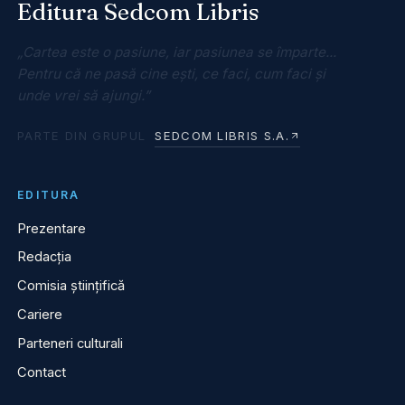
Editura Sedcom Libris
„Cartea este o pasiune, iar pasiunea se împarte...
Pentru că ne pasă cine ești, ce faci, cum faci și
unde vrei să ajungi.”
PARTE DIN GRUPUL
SEDCOM LIBRIS S.A.
EDITURA
Prezentare
Redacția
Comisia științifică
Cariere
Parteneri culturali
Contact