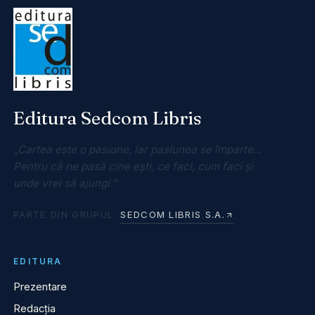
Editura Sedcom Libris
„Cartea este o pasiune, iar pasiunea se împarte...
Pentru că ne pasă cine ești, ce faci, cum faci și
unde vrei să ajungi.”
PARTE DIN GRUPUL
SEDCOM LIBRIS S.A.
EDITURA
Prezentare
Redacția