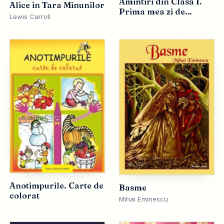
Amintiri din Clasa I.
Alice in Tara Minunilor
Prima mea zi de
Lewis Carroll
scoala, primele lectii,
primii mei colegi
Anotimpurile. Carte de
Basme
colorat
Mihai Eminescu