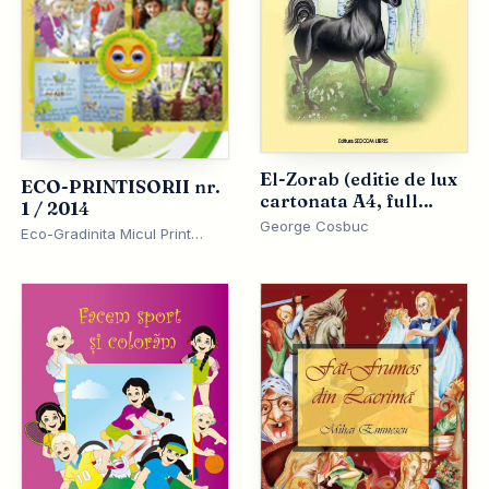
El-Zorab (editie de lux
ECO-PRINTISORII nr.
cartonata A4, full
1 / 2014
policromie)
George Cosbuc
Eco-Gradinita Micul Print
Radauti