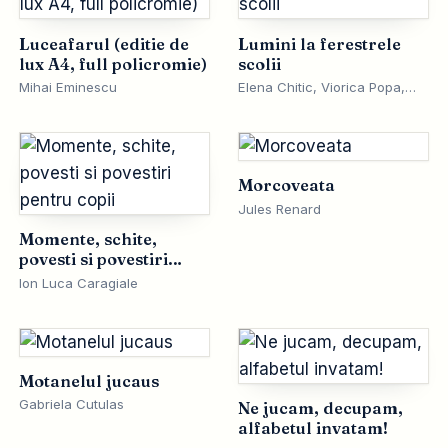
Luceafarul (editie de
Lumini la ferestrele
lux A4, full policromie)
scolii
Mihai Eminescu
Elena Chitic, Viorica Popa,
Geta Popa
Morcoveata
Jules Renard
Momente, schite,
povesti si povestiri
pentru copii
Ion Luca Caragiale
Motanelul jucaus
Gabriela Cutulas
Ne jucam, decupam,
alfabetul invatam!