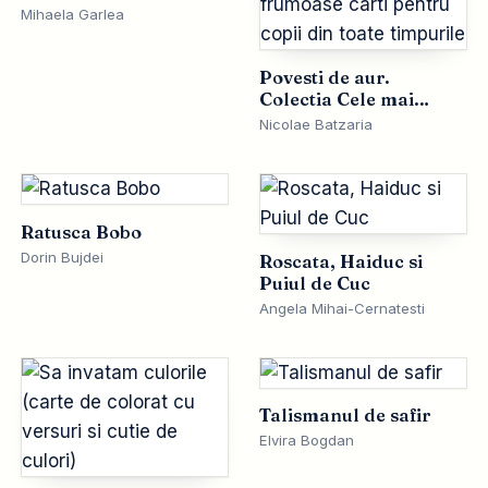
Mihaela Garlea
Povesti de aur.
Colectia Cele mai
frumoase carti pentru
Nicolae Batzaria
copii din toate
timpurile
Ratusca Bobo
Dorin Bujdei
Roscata, Haiduc si
Puiul de Cuc
Angela Mihai-Cernatesti
Talismanul de safir
Elvira Bogdan