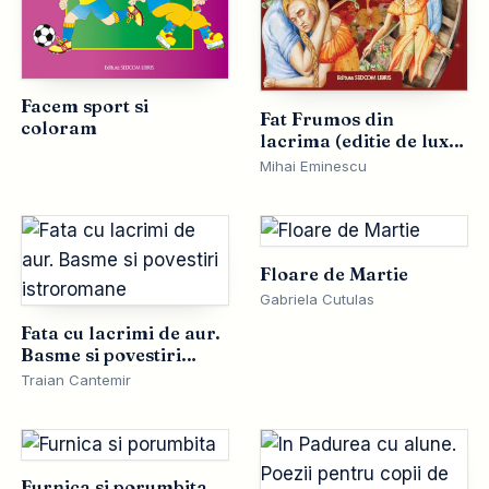
Facem sport si
Fat Frumos din
coloram
lacrima (editie de lux
cartonata A4, full
Mihai Eminescu
policromie)
Floare de Martie
Gabriela Cutulas
Fata cu lacrimi de aur.
Basme si povestiri
istroromane
Traian Cantemir
Furnica si porumbita