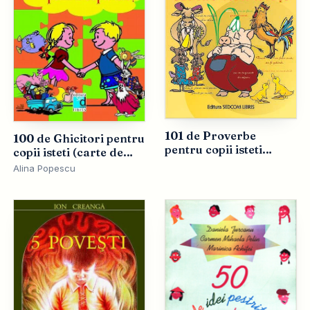
101 de Proverbe
100 de Ghicitori pentru
pentru copii isteti
copii isteti (carte de
(carte de colorat)
colorat)
Alina Popescu