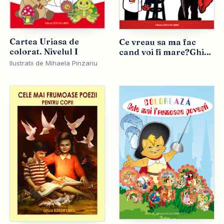
Cartea Uriasa de
Ce vreau sa ma fac
colorat. Nivelul I
cand voi fi mare?Ghid
de meserii. Carticica
Ilustratii de Mihaela Pinzariu
de colorat cu activitati
interactive