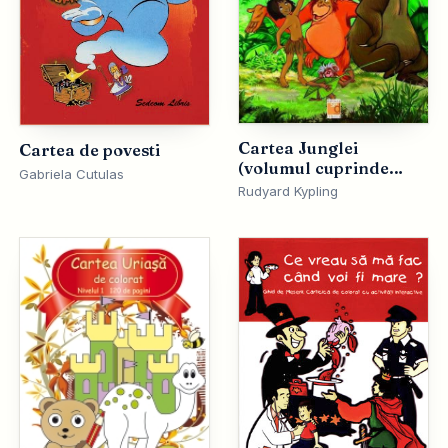
Cartea Junglei
Cartea de povesti
(volumul cuprinde
Gabriela Cutulas
ambele Carti ale
Rudyard Kypling
Junglei)