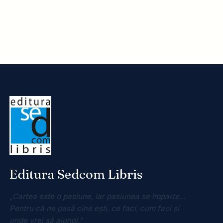
Editura Sedcom Libris
„Cartea este o pasiune, iar pasiunea se împarte...
Pentru că ne pasă cine ești, ce faci, cum faci și
unde vrei să ajungi.”