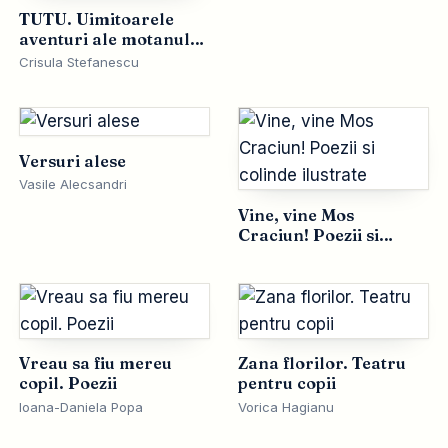
TUTU. Uimitoarele
aventuri ale motanului
Tutu, povestite de el
Crisula Stefanescu
insusi
Versuri alese
Vasile Alecsandri
Vine, vine Mos
Craciun! Poezii si
colinde ilustrate
Vreau sa fiu mereu
Zana florilor. Teatru
copil. Poezii
pentru copii
Ioana-Daniela Popa
Vorica Hagianu