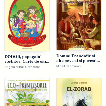
Domnu Trandafir si
DODOR, papagalul
alte povesti si povestiri
vorbitor. Carte de citit
alese pentru copii
si colorat
Mihail Sadoveanu
Angela Mihai-Cernatesti