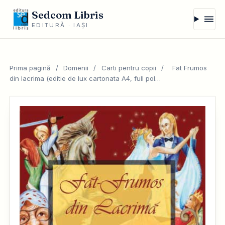
Sedcom Libris
EDITURĂ · IAȘI
Prima pagină
/
Domenii
/
Carti pentru copii
/
Fat Frumos
din lacrima (editie de lux cartonata A4, full pol…