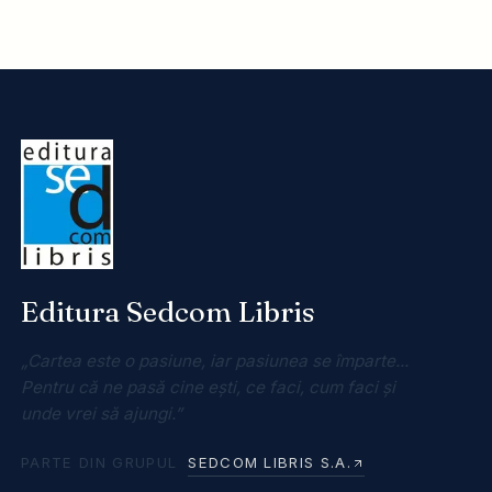
Editura Sedcom Libris
„Cartea este o pasiune, iar pasiunea se împarte...
Pentru că ne pasă cine ești, ce faci, cum faci și
unde vrei să ajungi.”
PARTE DIN GRUPUL
SEDCOM LIBRIS S.A.